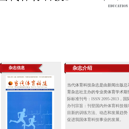
杂志介绍
杂志信息
当代体育科技杂志是由新闻出版总
育杂志社主办的专业类体育学术期
际标准刊号：
ISSN 2095-2813
，国
办刊宗旨：刊登国内外体育科技领
目新的训练方法、动态和发展趋势
促进我国体育科技事业的发展。