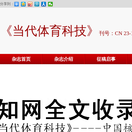
分享到：
《当代体育科技》
刊号：CN 23-1
杂志首页
杂志介绍
征稿启事