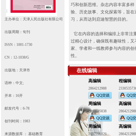
巧和创新思维。杂志内容丰富多样
验、历史故事、文化探索等，旨在
习，从而达到启迪智慧的目的。
主办单位：天津人民出版社有限公司
出版周期：旬刊
它在内容的选择和编排上非常注
过精心设计，确保既有趣味性，又
ISSN
：
1001-1730
家、学者和一线教师参与内容的创
性。
CN
：
12-1038/G
在线编辑
出版地：天津市
高编辑
程编辑
语种：中文
;
2864212988
233053573
开本：
16
开
周编辑
高编辑
邮发代号：
6-78
2868025838
286421298
创刊时间：
1983
周编辑
高编辑
来源数据库 ： 基础教育
2057790826
286421298